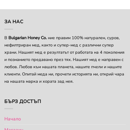
This
multiple
product
variants.
has
The
multiple
ЗА НАС
options
variants.
may
The
be
options
В
Bulgarian Honey Co.
ние правим 100% натурален, суров,
chosen
may
нефилтриран мед, както и супер-мед с различни супер
on
be
храни. Нашият мед е резултатът от работата на 4 поколения
the
chosen
product
и познанието предавано през тях. Нашият мед е направен с
on
page
любов. Любов към нашата планета, нашите пчели и нашите
the
клиенти. Опитай меда ни, прочети историята ни, открий чара
product
page
на нашата марка и хората зад нея.
БЪРЗ ДОСТЪП
Начало