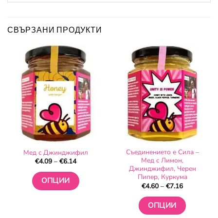
СВЪРЗАНИ ПРОДУКТИ
Съединението е Сила –
Мед с Джинджифил
Мед с Лимон,
Price
€
4.09
–
€
6.14
range:
Джинджифил, Черен
€4.09
Пипер, Куркума
through
ОПЦИИ
Price
€
4.60
–
€
7.16
€6.14
range:
This
€4.60
through
ОПЦИИ
product
€7.16
has