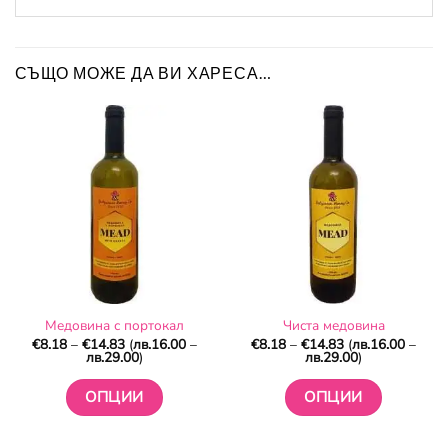
СЪЩО МОЖЕ ДА ВИ ХАРЕСА…
Медовина с портокал
Чиста медовина
Price
Price
€
8.18
–
€
14.83
(
лв.
16.00
–
€
8.18
–
€
14.83
(
лв.
16.00
–
range:
range:
лв.
29.00
)
лв.
29.00
)
€8.18
€8.18
through
through
€14.83
€14.83
ОПЦИИ
ОПЦИИ
This
This
product
product