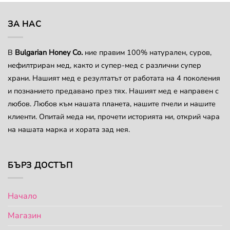
has
multiple
multiple
variants.
variants.
ЗА НАС
The
The
options
options
may
В
Bulgarian Honey Co.
ние правим 100% натурален, суров,
may
be
нефилтриран мед, както и супер-мед с различни супер
be
chosen
chosen
храни. Нашият мед е резултатът от работата на 4 поколения
on
on
и познанието предавано през тях. Нашият мед е направен с
the
the
product
любов. Любов към нашата планета, нашите пчели и нашите
product
page
клиенти. Опитай меда ни, прочети историята ни, открий чара
page
на нашата марка и хората зад нея.
БЪРЗ ДОСТЪП
Начало
Магазин