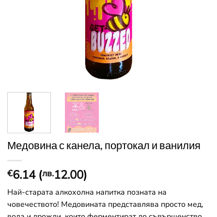
Медовина с канела, портокал и ванилия
6.14
(
12.00
)
€
лв.
Най-старата алкохолна напитка позната на
човечеството! Медовината представлява просто мед,
вода и дрожди, които ферментират до съвършенство.