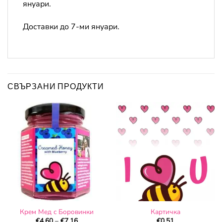
януари.
Доставки до 7-ми януари.
СВЪРЗАНИ ПРОДУКТИ
Крем Мед с Боровинки
Картичка
Price
€
4.60
–
€
7.16
€
0.51