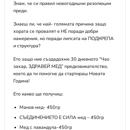
Знам, че си правил новогодишни резолюции
преди.
Знаеш ли, че най- голямата причина защо
хората се провалят е НЕ поради добри
намерения, но поради липсата на ПОДКРЕПА
и структура?
Ето защо ние създадохме 30 дневното “Чао
захар, ЗДРАВЕЙ МЕД” предизвикателство,
което да ти помогне да стартираш Новата
Година!
Ето какво ще получиш:
Манов мед- 450гр
СЪЕДИНЕНИЕТО Е СИЛА мед – 450гр
Мед с лавандула-450гр