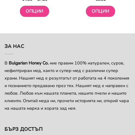
range:
€4.60
through
ОПЦИИ
ОПЦИИ
€7.16
This
This
product
product
has
has
multiple
multiple
variants.
variants.
ЗА НАС
The
The
options
options
В
Bulgarian Honey Co.
ние правим 100% натурален, суров,
may
may
нефилтриран мед, както и супер-мед с различни супер
be
be
chosen
chosen
храни. Нашият мед е резултатът от работата на 4 поколения
on
on
и познанието предавано през тях. Нашият мед е направен с
the
the
любов. Любов към нашата планета, нашите пчели и нашите
product
product
клиенти. Опитай меда ни, прочети историята ни, открий чара
page
page
на нашата марка и хората зад нея.
БЪРЗ ДОСТЪП